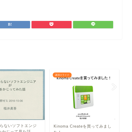
講演スライド
講
らないソフトエンジ
Kinoma Createを買ってみまし
N
Tをかじって見た話