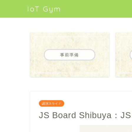
IoT Gym
事前準備
講演スライド
JS Board Shibuya：