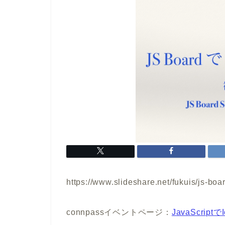
https://www.slideshare.net/fukuis/js-boar
connpassイベントページ：
JavaScriptで