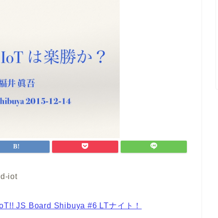
d-iot
IoT!! JS Board Shibuya #6 LTナイト！