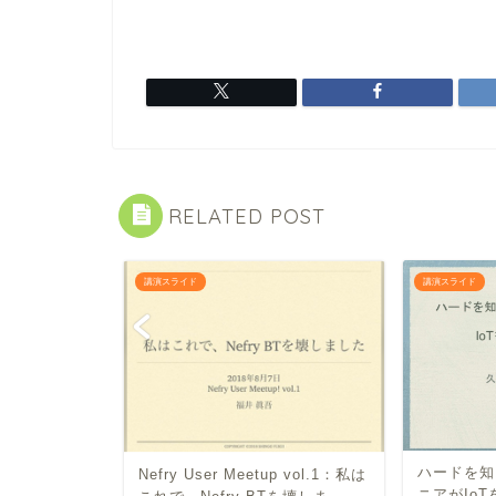
RELATED POST
講演スライド
講演スライド
ハードを知
eを買ってみまし
Nefry User Meetup vol.1：私は
ニアがIo