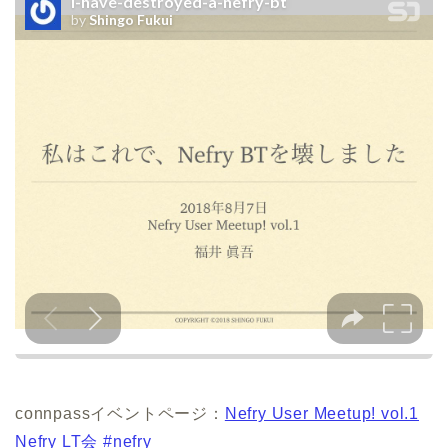
connpassイベントページ：
Nefry User Meetup! vol.1
Nefry LT会 #nefry