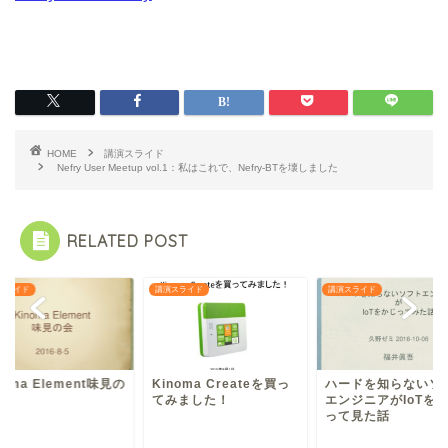
HOME
講演スライド
Nefry User Meetup vol.1：私はこれで、Nefry-BTを壊しました
RELATED POST
スライド
講演スライド
講演スライド
noma Element味見の
Kinoma Createを買っ
ハードを知らないソ
てみました！
エンジニアがIoTを
って見た話